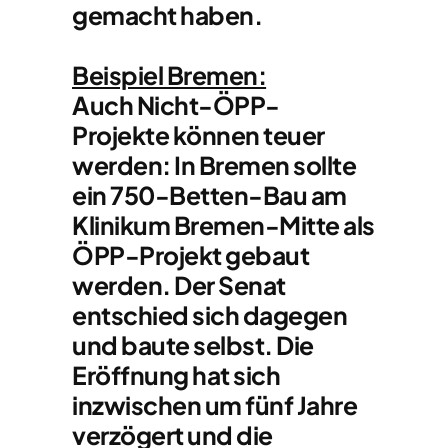
gemacht haben.
Beispiel Bremen:
Auch Nicht-ÖPP-
Projekte können teuer
werden: In Bremen sollte
ein 750-Betten-Bau am
Klinikum Bremen-Mitte als
ÖPP-Projekt gebaut
werden. Der Senat
entschied sich dagegen
und baute selbst. Die
Eröffnung hat sich
inzwischen um fünf Jahre
verzögert und die