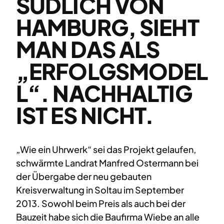
SÜDLICH VON
HAMBURG, SIEHT
MAN DAS ALS
„ERFOLGSMODEL
L“. NACHHALTIG
IST ES NICHT.
„Wie ein Uhrwerk“ sei das Projekt gelaufen,
schwärmte Landrat Manfred Ostermann bei
der Übergabe der neu gebauten
Kreisverwaltung in Soltau im September
2013. Sowohl beim Preis als auch bei der
Bauzeit habe sich die Baufirma Wiebe an alle