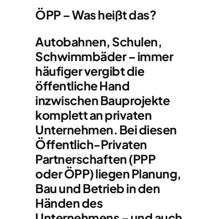
ÖPP – Was heißt das?
Autobahnen, Schulen,
Schwimmbäder – immer
häufiger vergibt die
öffentliche Hand
inzwischen Bauprojekte
komplett an privaten
Unternehmen. Bei diesen
Öffentlich-Privaten
Partnerschaften (PPP
oder ÖPP) liegen Planung,
Bau und Betrieb in den
Händen des
Unternehmens – und auch