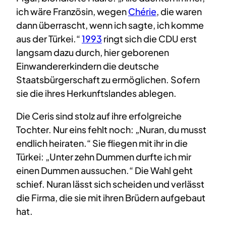
ich wäre Französin, wegen
Chérie
, die waren
dann überrascht, wenn ich sagte, ich komme
aus der Türkei.“
1993
ringt sich die CDU erst
langsam dazu durch, hier geborenen
Einwandererkindern die deutsche
Staatsbürgerschaft zu ermöglichen. Sofern
sie die ihres Herkunftslandes ablegen.
Die Ceris sind stolz auf ihre erfolgreiche
Tochter. Nur eins fehlt noch: „Nuran, du musst
endlich heiraten.“ Sie fliegen mit ihr in die
Türkei: „Unter zehn Dummen durfte ich mir
einen Dummen aussuchen.“ Die Wahl geht
schief. Nuran lässt sich scheiden und verlässt
die Firma, die sie mit ihren Brüdern aufgebaut
hat.