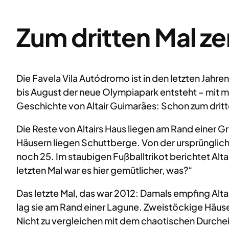
Zum dritten Mal zer
Die Favela Vila Autódromo ist in den letzten Jah
bis August der neue Olympiapark entsteht – mit m
Geschichte von Altair Guimarães: Schon zum dritte
Die Reste von Altairs Haus liegen am Rand einer 
Häusern liegen Schuttberge. Von der ursprünglich
noch 25. Im staubigen Fußballtrikot berichtet Alt
letzten Mal war es hier gemütlicher, was?“
Das letzte Mal, das war 2012: Damals empfing Alta
lag sie am Rand einer Lagune. Zweistöckige Häuse
Nicht zu vergleichen mit dem chaotischen Durchei