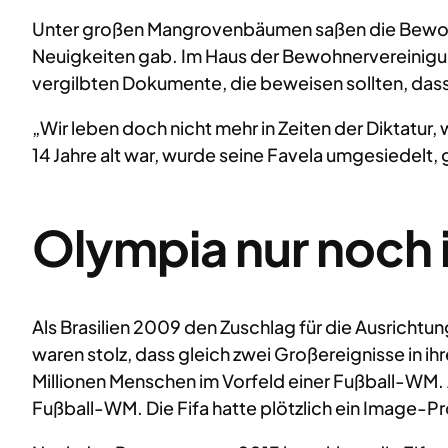
Unter großen Mangrovenbäumen saßen die Bewohner
Neuigkeiten gab. Im Haus der Bewohnervereinigung 
vergilbten Dokumente, die beweisen sollten, dass 
„Wir leben doch nicht mehr in Zeiten der Diktatur, 
14 Jahre alt war, wurde seine Favela umgesiedelt,
Olympia nur noch 
Als Brasilien 2009 den Zuschlag für die Ausricht
waren stolz, dass gleich zwei Großereignisse in 
Millionen Menschen im Vorfeld einer Fußball-WM. A
Fußball-WM. Die Fifa hatte plötzlich ein Image-Pr