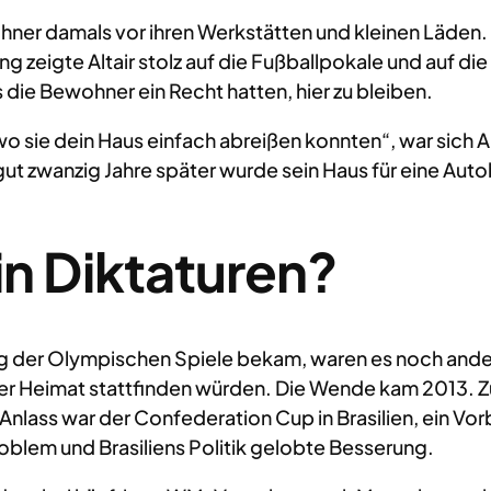
 damals vor ihren Werkstätten und kleinen Läden. Ih
zeigte Altair stolz auf die Fußballpokale und auf die 
die Bewohner ein Recht hatten, hier zu bleiben.
wo sie dein Haus einfach abreißen konnten“, war sich Al
 gut zwanzig Jahre später wurde sein Haus für eine Au
in Diktaturen?
ung der Olympischen Spiele bekam, waren es noch ander
ihrer Heimat stattfinden würden. Die Wende kam 2013. 
nlass war der Confederation Cup in Brasilien, ein Vorb
oblem und Brasiliens Politik gelobte Besserung.