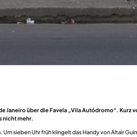
de Janeiro über die Favela „Vila Autódromo“. Kurz v
s nicht mehr.
m sieben Uhr früh klingelt das Handy von Altair Guima