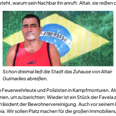
steht, warum sein Nachbar ihn anruft: Altair, sie reißen
Schon dreimal ließ die Stadt das Zuhause von Altair
Guimarães abreißen.
euerwehrleute und Polizisten in Kampfmonturen. Als
en, um zu berichten: Wieder ist ein Stück der Favela
 Präsident der Bewohnervereinigung. Auch vor seinem H
pia. Wir sollen Platz machen für die großen Immobilie