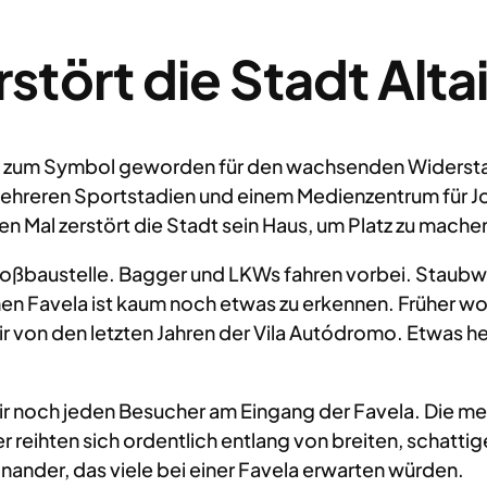
stört die Stadt Alta
ren zum Symbol geworden für den wachsenden Widersta
ehreren Sportstadien und einem Medienzentrum für Jou
n Mal zerstört die Stadt sein Haus, um Platz zu machen
Großbaustelle. Bagger und LKWs fahren vorbei. Staubw
en Favela ist kaum noch etwas zu erkennen. Früher woh
air von den letzten Jahren der Vila Autódromo. Etwas h
ir noch jeden Besucher am Eingang der Favela. Die mei
r reihten sich ordentlich entlang von breiten, schatt
nander, das viele bei einer Favela erwarten würden.