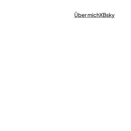
Über mich
X
Bsky