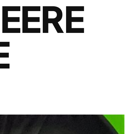
UEERE
E