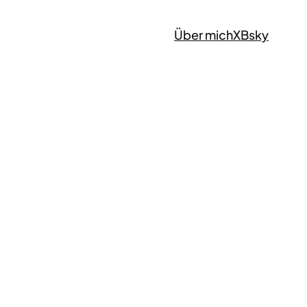
Über mich
X
Bsky