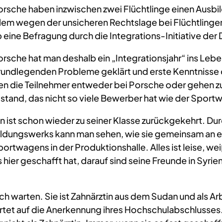
orsche haben inzwischen zwei Flüchtlinge einen Ausbi
llem wegen der unsicheren Rechtslage bei Flüchtlin
 eine Befragung durch die Integrations-Initiative der
orsche hat man deshalb ein „Integrationsjahr“ ins Lebe
rundlegenden Probleme geklärt und erste Kenntnisse d
en die Teilnehmer entweder bei Porsche oder gehen 
lstand, das nicht so viele Bewerber hat wie der Sport
 ist schon wieder zu seiner Klasse zurückgekehrt. D
ldungswerks kann man sehen, wie sie gemeinsam an ei
twagens in der Produktionshalle. Alles ist leise, wei
hier geschafft hat, darauf sind seine Freunde in Syrien 
h warten. Sie ist Zahnärztin aus dem Sudan und als 
rtet auf die Anerkennung ihres Hochschulabschlusses. I