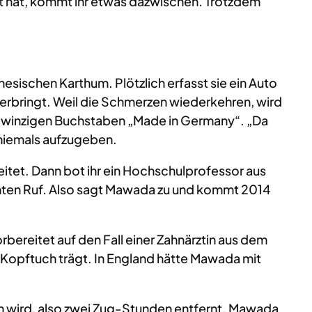
afft hat, kommt ihr etwas dazwischen. Trotzdem
nesischen Karthum. Plötzlich erfasst sie ein Auto
verbringt. Weil die Schmerzen wiederkehren, wird
 in winzigen Buchstaben „Made in Germany“. „Da
, niemals aufzugeben.
eitet. Dann bot ihr ein Hochschulprofessor aus
enten Ruf. Also sagt Mawada zu und kommt 2014
bereitet auf den Fall einer Zahnärztin aus dem
d Kopftuch trägt. In England hätte Mawada mit
en wird, also zwei Zug-Stunden entfernt. Mawada