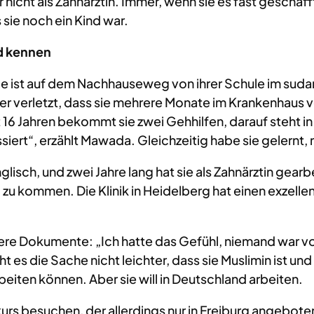
Nur nicht als Zahnärztin. Immer, wenn sie es fast gesch
 sie noch ein Kind war.
nd kennen
. Sie ist auf dem Nachhauseweg von ihrer Schule im suda
wer verletzt, dass sie mehrere Monate im Krankenhaus 
it 16 Jahren bekommt sie zwei Gehhilfen, darauf steht
ssiert“, erzählt Mawada. Gleichzeitig habe sie gelernt
isch, und zwei Jahre lang hat sie als Zahnärztin gearb
zu kommen. Die Klinik in Heidelberg hat einen exzell
ere Dokumente: „Ich hatte das Gefühl, niemand war vor
 es die Sache nicht leichter, dass sie Muslimin ist un
eiten können. Aber sie will in Deutschland arbeiten.
kurs besuchen, der allerdings nur in Freiburg angebot