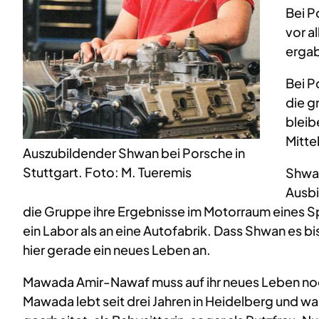
Bei P
vor a
ergab
Bei P
die g
bleib
Mitte
Auszubildender Shwan bei Porsche in
Stuttgart. Foto: M. Tueremis
Shwan
Ausbi
die Gruppe ihre Ergebnisse im Motorraum eines Spor
ein Labor als an eine Autofabrik. Dass Shwan es bis 
hier gerade ein neues Leben an.
Mawada Amir-Nawaf muss auf ihr neues Leben noc
Mawada lebt seit drei Jahren in Heidelberg und wa