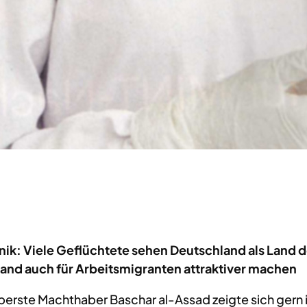
nik: Viele Geflüchtete sehen Deutschland als Land 
land auch für Arbeitsmigranten attraktiver machen
berste Machthaber Baschar al-Assad zeigte sich gern