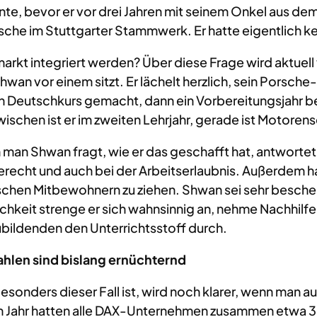
e, bevor er vor drei Jahren mit seinem Onkel aus dem
sche im Stuttgarter Stammwerk. Er hatte eigentlich ke
arkt integriert werden? Über diese Frage wird aktuell
wan vor einem sitzt. Er lächelt herzlich, sein Porsche-
 Deutschkurs gemacht, dann ein Vorbereitungsjahr bei
schen ist er im zweiten Lehrjahr, gerade ist Motoren
man Shwan fragt, wie er das geschafft hat, antwortet e
erecht und auch bei der Arbeitserlaubnis. Außerdem ha
chen Mitbewohnern zu ziehen. Shwan sei sehr bescheid
ichkeit strenge er sich wahnsinnig an, nehme Nachhil
bildenden den Unterrichtsstoff durch.
ahlen sind bislang ernüchternd
esonders dieser Fall ist, wird noch klarer, wenn man au
 Jahr hatten alle DAX-Unternehmen zusammen etwa 30