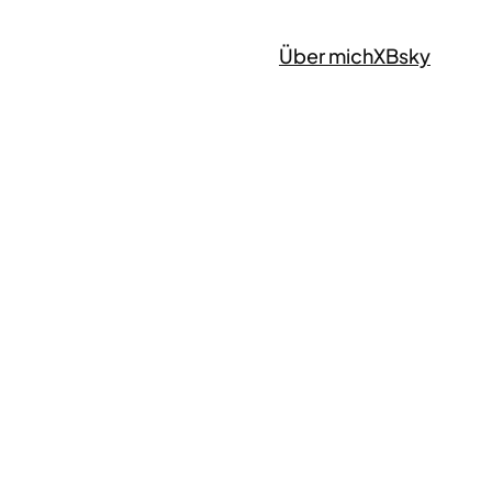
Über mich
X
Bsky