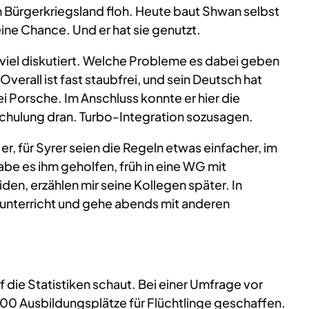
 Bürgerkriegsland floh. Heute baut Shwan selbst
ine Chance. Und er hat sie genutzt.
 viel diskutiert. Welche Probleme es dabei geben
Overall ist fast staubfrei, und sein Deutsch hat
 Porsche. Im Anschluss konnte er hier die
schulung dran. Turbo-Integration sozusagen.
r, für Syrer seien die Regeln etwas einfacher, im
be es ihm geholfen, früh in eine WG mit
en, erzählen mir seine Kollegen später. In
feunterricht und gehe abends mit anderen
f die Statistiken schaut. Bei einer Umfrage vor
0 Ausbildungsplätze für Flüchtlinge geschaffen.